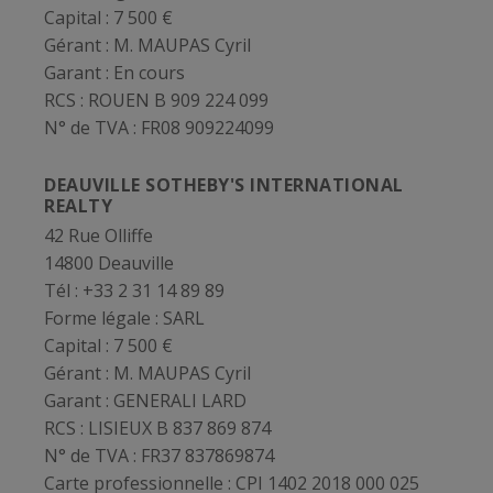
Capital :
7 500 €
Gérant :
M. MAUPAS Cyril
Garant :
En cours
RCS :
ROUEN B 909 224 099
N° de TVA :
FR08 909224099
DEAUVILLE SOTHEBY'S INTERNATIONAL
REALTY
42 Rue Olliffe
14800 Deauville
Tél : +33 2 31 14 89 89
Forme légale :
SARL
Capital :
7 500 €
Gérant :
M. MAUPAS Cyril
Garant :
GENERALI LARD
RCS :
LISIEUX B 837 869 874
N° de TVA :
FR37 837869874
Carte professionnelle :
CPI 1402 2018 000 025