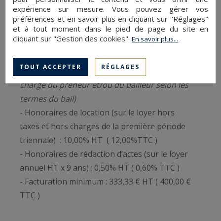
annuel hors charges.
expérience sur mesure. Vous pouvez gérer vos
préférences et en savoir plus en cliquant sur "Réglages"
• Locations saisonnières
et à tout moment dans le pied de page du site en
- 25% TTC des sommes encaissées par le
cliquant sur "Gestion des cookies".
En savoir plus...
bailleur.
TOUT ACCEPTER
RÉGLAGES
• Baux commerciaux et professionnels
(à la
charge du preneur et/ou du bailleur selon les
termes du bail)
- Honoraires de location (sur le loyer hors
taxes et hors charges de la première période
triennale) : 10,00% HT ( 12,00%TTC )
- Honoraires de rédaction d’actes (sur le loyer
annuel HT x 9 ans) : 0,50% HT ( 0,60% TTC )
- Facturation minimum : 333,33 € HT ( 400,00 €
TTC )