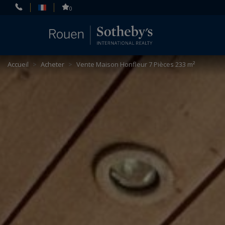
Panneau de gestion des cookies
0
Accueil
>
Acheter
>
Vente Maison Honfleur 7 Pièces 233 m²