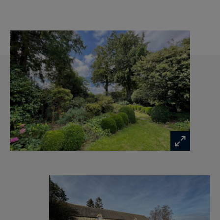
Le second étage, légèrement mansardé, éclairé
par deux lucarnes, présente notamment une
très belle chambre avec un plafond cathédrale et
une salle de jeux.
Les dépendances en pierre forment au nord de
la propriété une cour semi fermée avec un
important potentiel d’aménagement, en gîtes
par exemple.
Une ancienne étable communique avec un
manège couvert d’environ 500 m² et qui peut
être transformé à un autre usage.
Deux garages, une ancienne laiterie et une