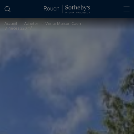
Panneau de gestion des cookies
Accueil
>
Acheter
>
Vente Maison Caen
8 Pièces 220 m²