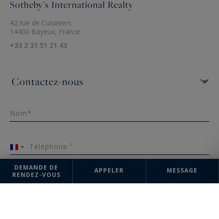
Sotheby's International Realty
42 rue de Cuisiniers
14400 Bayeux, France
+33 2 31 51 21 43
Nom*
Téléphone ¹
France
+33
DEMANDE DE
APPELER
MESSAGE
RENDEZ-VOUS
Email*