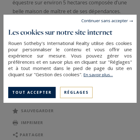
équestre sur environ 5 hectares composée d’une
belle maison de maître et de ses dépendances.
Continuer sans accepter
Le logis principal de style classique s’élève sur
Les cookies sur notre site internet
trois niveaux.
Rouen Sotheby's International Realty utilise des cookies
Au rez-de-chaussée, vous découvrirez une
pour personnaliser le contenu et vous offrir une
distribution fonctionnelle des pièces de vie dont
expérience sur mesure. Vous pouvez gérer vos
préférences et en savoir plus en cliquant sur "Réglages"
une pièce de réception de plus de 50m², très
et à tout moment dans le pied de page du site en
lumineuse grâce à sa hauteur sous plafond et sa
cliquant sur "Gestion des cookies".
En savoir plus...
triple exposition, un bureau avec des baies
LIRE LA SUITE
vitrées ouvrant sur un très joli jardin à l’anglaise.
TOUT ACCEPTER
RÉGLAGES
Le palier-mezzanine de l’étage, des plus
SAUVEGARDER
lumineux, distribue trois chambres dont une
IMPRIMER
avec sa salle de douche privative, une salle de
bains et des toilettes.
PARTAGER