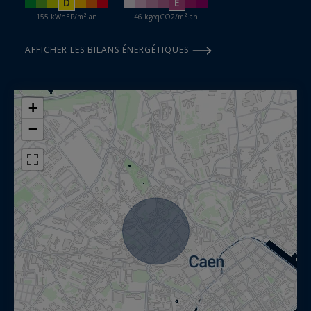
D
E
155 kWhEP/m².an
46 kgeqCO2/m².an
AFFICHER LES BILANS ÉNERGÉTIQUES
+
−