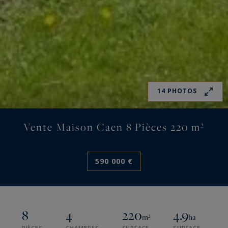
14 PHOTOS
Vente Maison Caen 8 Pièces 220 m²
590 000 €
8
4
220
4.9
m²
ha
PIÈCES
CHAMBRES
SURFACE
SURFACE