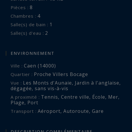
bien est exposé sont disponibles sur :
8
Pièces :
www.georisques.gouv.fr
4
Chambres :
1
Salle(s) de bain :
2
Salle(s) d'eau :
ENVIRONNEMENT
Caen (14000)
Ville :
Proche Villers Bocage
Quartier :
Les Monts d'Aunaie
,
Jardin à l'anglaise
,
Vue :
dégagée
,
sans vis-à-vis
Tennis
,
Centre ville
,
École
,
Mer
,
A proximité :
Plage
,
Port
Aéroport
,
Autoroute
,
Gare
Transport :
DESCRIPTION COMPLÉMENTAIRE