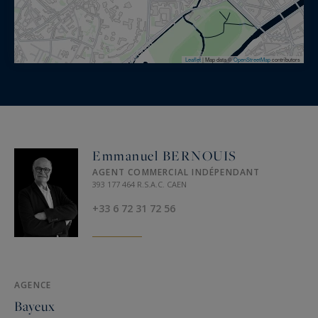
Leaflet
|
Map data ©
OpenStreetMap
contributors
Emmanuel BERNOUIS
AGENT COMMERCIAL INDÉPENDANT
393 177 464 R.S.A.C. CAEN
+33 6 72 31 72 56
AGENCE
Bayeux