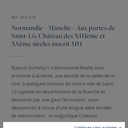
RÉF. DE4-216
Normandie - Manche - Aux portes de
Saint-Lô, Château des XIIIème et
XVème siècles inscrit MH
Bayeux Sotheby's International Realty vous
présente à la vente, aux abords de la vallée de la
Vire, à quelques minutes du centre ville de Saint-
Lô capitale du département de la Manche et
desservie par une gare ferroviaire , vous
découvrirez à l’issue d’une longue allée bordée
de marronniers , ce magnifique Château
historique du XIII ème siècle et remanié au XV
Continuer sans accepter