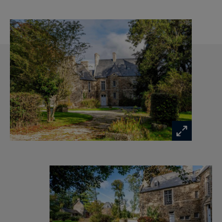
autre tour ronde avec un toit en poivrière, de
très belles fenêtres à meneaux en pierre de
granit.
La distribution intérieure se compose comme
suit :
Au rez-de-chaussée : un vaste hall d’entrée très
lumineux grâce à une triple exposition un sol en
dalles de pierre, des poutres et solives au
plafond; un grand salon (environ 55m²) lui aussi
en triple exposition et au volume exceptionnel
avec une hauteur sous plafond de plus de 4
mètres, une cheminée, un plafond à la française;
un bureau ,situé dans l’une des tours, avec des
boiseries et une tomette au sol; une chambre
parquetée au sol avec une salle de bains et des
toilettes rendant ainsi possible une vie de plein