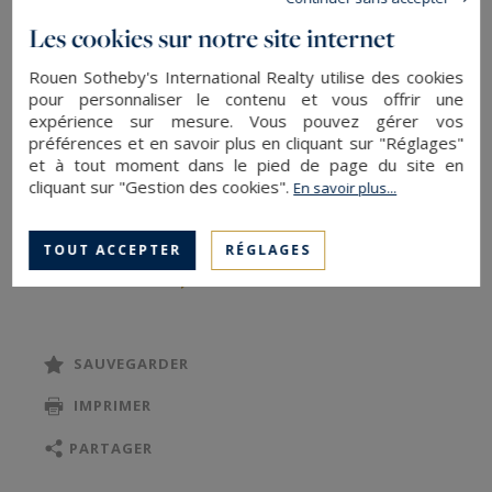
ème siècle, la propriété étant inscrite MH.
Les cookies sur notre site internet
L’ensemble est édifié au coeur d’un joli parc
aménagé de pelouses, d’arbres monumentaux,
Rouen Sotheby's International Realty utilise des cookies
pour personnaliser le contenu et vous offrir une
de massifs, le tout sur environ 1hectare 50 ares
expérience sur mesure. Vous pouvez gérer vos
avec une possibilité d’avoir des terres
préférences et en savoir plus en cliquant sur "Réglages"
et à tout moment dans le pied de page du site en
supplémentaires (bois et prés bordant la Vire),
cliquant sur "Gestion des cookies".
En savoir plus...
un ancien tennis à remettre en état complète les
lieux.
TOUT ACCEPTER
RÉGLAGES
Le logis principal d’époque médiévale construit
LIRE LA SUITE
en moellon de schiste est élevé sur trois niveaux,
de beaux éléments d’architecture extérieure
subsistent, ainsi vous pourrez admirer de très
SAUVEGARDER
belles toitures en ardoise avec notamment des
IMPRIMER
lucarnes capucine, une jolie porte d’entrée
encadrée de colonnes à chapiteaux, une tour à
PARTAGER
trois pans abritant un bel escalier à vis, une