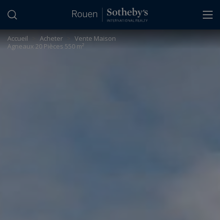
Panneau de gestion des cookies
Accueil
>
Acheter
>
Vente Maison
Agneaux 20 Pièces 550 m²