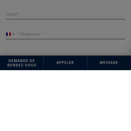
Nom*
Téléphone ¹
France
+33
Email*
DEMANDE DE
APPELER
MESSAGE
RENDEZ-VOUS
Message