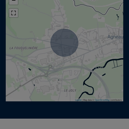
−
Ce bâti de charme a été aménagé pour recevoir
hôtes , membres de la famille ou amis; il est
composé d’un rez-de-chaussée et de trois demi-
étages ,tous desservis par un escalier à vis , au
total ce logis offre trois agréables chambres
avec toutes leurs sanitaires privatifs (salles de
bains et toilettes) et une suite familiale
composée d’une chambre parentale en double
exposition, d’une chambre d’enfants et d’une
salle de bains avec des toilettes séparées. Les
sols de tous ces espaces de couchage sont en
tomette de très belle facture.
Leaflet
|
Map data ©
OpenStreetMap
contributors
La chapelle entièrement restaurée en 2000
présente la particularité d’avoir été bâtie sur un
petit monticule, elle fut construite en pierre de