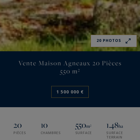
20 PHOTOS
Vente Maison Agneaux 20 Pièces
550 m²
1 500 000 €
20
10
550
1.48
m²
ha
PIÈCES
CHAMBRES
SURFACE
SURFACE
TERRAIN