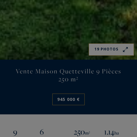
19 PHOTOS
Vente Maison Quetteville 9 Pièces
250 m²
945 000 €
9
6
250
1.14
m²
ha