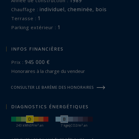
1989
Année de construction :
individuel
,
cheminée
,
bois
Chauffage :
1
terrasse :
1
parking extérieur :
INFOS FINANCIÈRES
945 000 €
Prix :
Honoraires à la charge du vendeur
CONSULTER LE BARÈME DES HONORAIRES
DIAGNOSTICS ÉNERGÉTIQUES
D
B
243 kWhEP/m².an
7 kgeqCO2/m².an