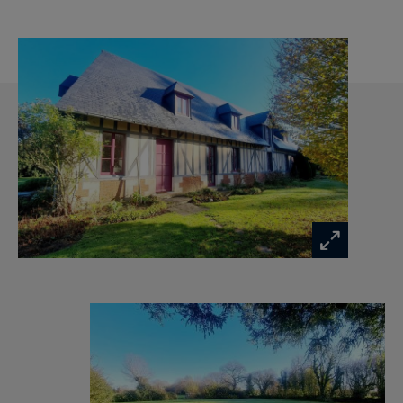
En dépendance, un bâtiment hangar avec un
garage, une pièce de stockage et une pièce
réserve d’eau.
Environnement calme et privilégié. La propriété
est confortable et spacieuse avec des
prestations de qualité. À découvrir rapidement …
Les informations sur les risques auxquels ce
bien est exposé sont disponibles sur :
www.georisques.gouv.fr