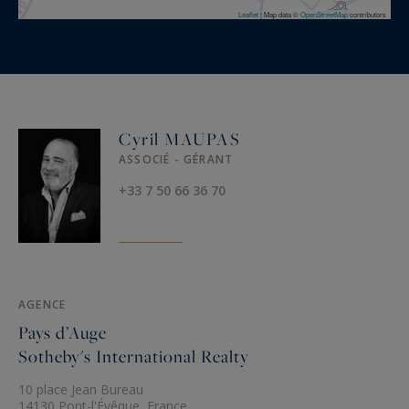
Leaflet
|
Map data ©
OpenStreetMap
contributors
Cyril MAUPAS
ASSOCIÉ - GÉRANT
+33 7 50 66 36 70
AGENCE
Pays d’Auge
Sotheby's International Realty
10 place Jean Bureau
14130 Pont-l'Évêque, France