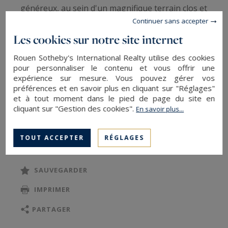
généreux, au sein d'un magnifique terrain clos et
Continuer sans accepter
arboré de plus d’un hectare à l'abri des regards.
Les cookies sur notre site internet
La maison néo-normande d’environ 250 m2,
Rouen Sotheby's International Realty utilise des cookies
lumineuse et spacieuse, est agencée comme suit
pour personnaliser le contenu et vous offrir une
expérience sur mesure. Vous pouvez gérer vos
:
préférences et en savoir plus en cliquant sur "Réglages"
Au rez-de-chaussée : une entrée desservant un
et à tout moment dans le pied de page du site en
vaste salon/séjour d’environ 70 m2 avec
cliquant sur "Gestion des cookies".
En savoir plus...
cheminée insert, une cuisine dinatoire aménagée
LIRE LA SUITE
et équipée, une buanderie, deux chambres et
TOUT ACCEPTER
RÉGLAGES
une salle d’eau.
Au premier étage : une pièce palière desservant
SAUVEGARDER
une suite parentale avec salle de bains/douches,
IMPRIMER
deux chambres, une salle d’eau séparée et une
seconde suite parentale avec salle d’eau.
PARTAGER