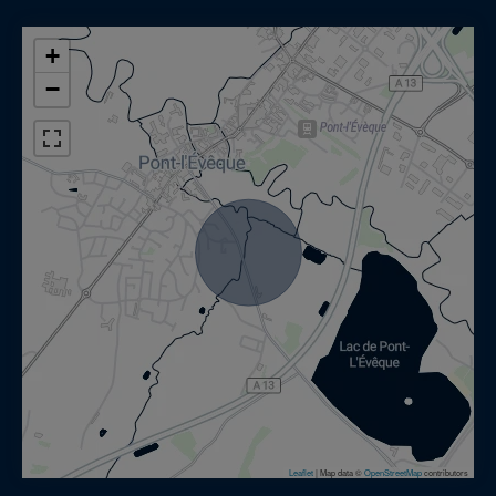
+
−
Leaflet
|
Map data ©
OpenStreetMap
contributors