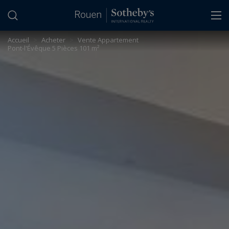
Panneau de gestion des cookies
Accueil
>
Acheter
>
Vente Appartement
Pont-l'Évêque 5 Pièces 101 m²