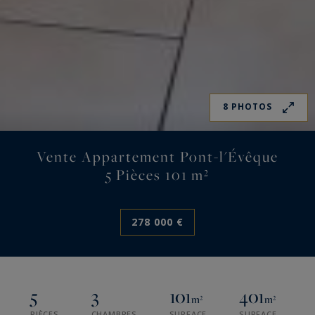
8 PHOTOS
Vente Appartement Pont-l'Évêque
5 Pièces 101 m²
278 000 €
5
3
101
401
m²
m²
PIÈCES
CHAMBRES
SURFACE
SURFACE