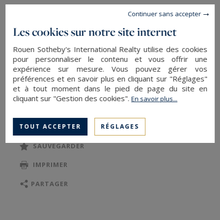
Continuer sans accepter
Le bien se compose d’une entrée ouvrant sur un
Les cookies sur notre site internet
vaste séjour de 48 m2 avec cuisine ouverte, trois
chambres, une salle de bains et un cellier.
Rouen Sotheby's International Realty utilise des cookies
Terrasse exposée sud-ouest.
pour personnaliser le contenu et vous offrir une
expérience sur mesure. Vous pouvez gérer vos
préférences et en savoir plus en cliquant sur "Réglages"
Un garage fermé complète le bien.
et à tout moment dans le pied de page du site en
cliquant sur "Gestion des cookies".
En savoir plus...
LIRE LA SUITE
Idéal pour un pied-à-terre en Normandie dans
un environnement résidentiel et privilégié.
TOUT ACCEPTER
RÉGLAGES
SAUVEGARDER
À découvrir rapidement…
IMPRIMER
Les informations sur les risques auxquels ce
PARTAGER
bien est exposé sont disponibles sur :
www.georisques.gouv.fr