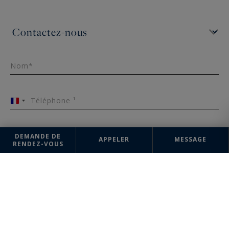
Nom*
Téléphone ¹
France
+33
DEMANDE DE
APPELER
MESSAGE
Email*
RENDEZ-VOUS
Message