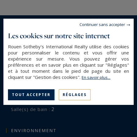
Continuer sans accepter
En savoir plus...
Les cookies sur notre site internet
Rouen Sotheby's International Realty utilise des cookies
DESCRIPTION GÉNÉRALE
pour personnaliser le contenu et vous offrir une
expérience sur mesure. Vous pouvez gérer vos
Maison Contemporaine
préférences et en savoir plus en cliquant sur "Réglages"
Type de bien :
et à tout moment dans le pied de page du site en
150 m²
Surface :
cliquant sur "Gestion des cookies".
En savoir plus...
699 m²
Surface terrain :
5
Pièces :
TOUT ACCEPTER
RÉGLAGES
3
Chambres :
2
Salle(s) de bain :
ENVIRONNEMENT