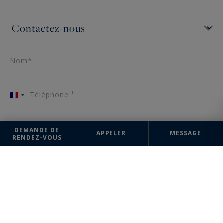
Nom*
Téléphone ¹
France
+33
DEMANDE DE
Email*
APPELER
MESSAGE
RENDEZ-VOUS
Message