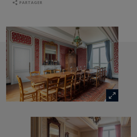
La demeure séduit par ses volumes généreux,
PARTAGER
ses belles hauteurs sous plafond, ses parquets
anciens et ses moulures d’époque, véritables
témoignages de son cachet architectural.
Implantée sur une parcelle arborée de 4 920 m²,
la propriété comprend également des
dépendances – anciennes écuries – d’une surface
d’environ 150 m², offrant un potentiel
d’aménagement rare.
En complément, est inclus dans la vente un
bâtiment à usage professionnel d’environ 200
m², vendu loué, constituant un investissement
locatif immédiat.
Une propriété d’exception, rare sur le marché,
idéale pour une résidence de prestige, une
demeure familiale ou un projet patrimonial de