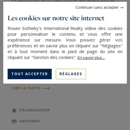
l’authenticité et le raffinement des demeures de
Continuer sans accepter
caractère.
Les cookies sur notre site internet
Dès l’entrée, le rez-de-chaussée dévoile de beaux
espaces de réception comprenant une cuisine et
Rouen Sotheby's International Realty utilise des cookies
son arrière-cuisine, un bureau, ainsi que deux
pour personnaliser le contenu et vous offrir une
expérience sur mesure. Vous pouvez gérer vos
vastes salles à manger agrémentées de
préférences et en savoir plus en cliquant sur "Réglages"
cheminées et un grand salon propices à la
et à tout moment dans le pied de page du site en
cliquant sur "Gestion des cookies".
En savoir plus...
convivialité et à la réception.
Le premier étage accueille quatre chambres,
chacune bénéficiant de sa salle d’eau privative et
TOUT ACCEPTER
RÉGLAGES
de WC, offrant confort et intimité.
LIRE LA SUITE
Le deuxième étage propose cinq chambres
supplémentaires, dont quatre disposent de leur
propre salle d’eau et WC, permettant d’envisager
SAUVEGARDER
aisément un usage familial ou un projet d’accueil
IMPRIMER
haut de gamme.