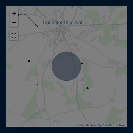
+
−
Leaflet
|
Map data ©
OpenStreetMap
contributors