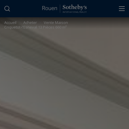
Panneau de gestion des cookies
Accueil
>
Acheter
>
Vente Maison
Criquetot-l'Esneval 13 Pièces 660 m²