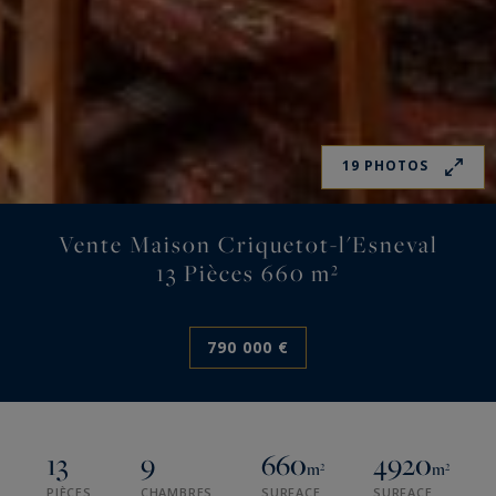
19 PHOTOS
Vente Maison Criquetot-l'Esneval
13 Pièces 660 m²
790 000 €
13
9
660
4920
m²
m²
PIÈCES
CHAMBRES
SURFACE
SURFACE