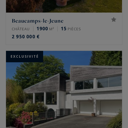
Beaucamps-le-Jeune
1900
15
CHÂTEAU
M²
PIÈCES
2 950 000 €
EXCLUSIVITÉ