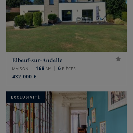
Elbeuf-sur-Andelle
168
6
MAISON
M²
PIÈCES
432 000 €
EXCLUSIVITÉ