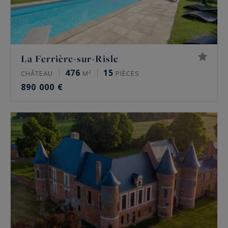
La Ferrière-sur-Risle
476
15
CHÂTEAU
M²
PIÈCES
890 000 €