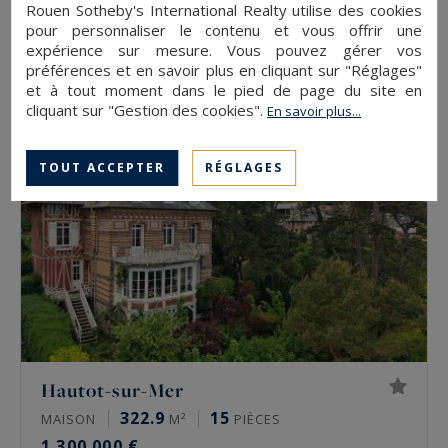
Rouen Sotheby's International Realty utilise des cookies
450
20
MAISON D'ARCHITECTE
M²
PIÈCES
pour personnaliser le contenu et vous offrir une
4 950 000 €
expérience sur mesure. Vous pouvez gérer vos
préférences et en savoir plus en cliquant sur "Réglages"
et à tout moment dans le pied de page du site en
cliquant sur "Gestion des cookies".
En savoir plus...
TOUT ACCEPTER
RÉGLAGES
Hautot-sur-Mer
322.9
15
MAISON
M²
PIÈCES
1 300 000 €