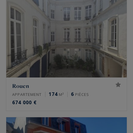
avons sélectionné pour vous les châteaux, les
maoirs ou encore les plus beaux appartements
de standing et maisons disponibles à la vente de
Rouen et sa région.
Rouen
174
6
APPARTEMENT
M²
PIÈCES
674 000 €