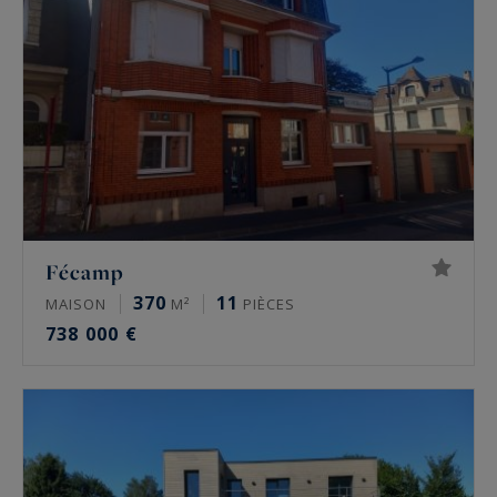
Fécamp
370
11
MAISON
M²
PIÈCES
738 000 €