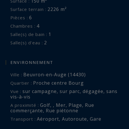
150 m²
Surface :
sur terrasse, sols en tommettes anciennes et
2226 m²
Surface terrain :
poutre apparentes, une cuisine dite séparée,
6
Pièces :
aménagée et équipée, attenante à la partie salle
4
Chambres :
à manger, avec porte fenêtre ouvrant sur
1
Salle(s) de bain :
terrasse, poutres apparentes, tommettes au sol,
2
Salle(s) d'eau :
d’une chambre 11,28m² de plain pied ouvrant sur
terrasse par porte fenêtre, tomettes au sol et
poutres apparentes, d’une salle d’eau 4,02 m².
ENVIRONNEMENT
Beuvron-en-Auge (14430)
Ville :
En son étage : une vaste zone palière, couloir de
Proche centre Bourg
Quartier :
dégagements avec penderie, toilettes séparés,
sur campagne
,
sur parc
,
dégagée
,
sans
Vue :
une suite parentale avec salle de bains
vis-à-vis
attenante, deux belles chambres et une salle
Golf
,
,
Mer
,
Plage
,
Rue
A proximité :
d’eau.
commerçante
,
Rue piétonne
Aéroport
,
Autoroute
,
Gare
Transport :
À noter : le bon état général de l’ensemble des