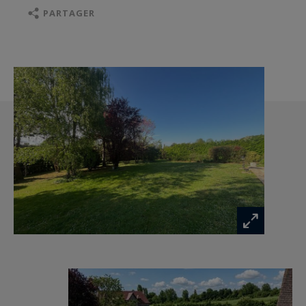
plates avec chien assis) et à savoir : une maison
PARTAGER
principale, une dépendance dite garage avec
mezzanine (30m²) et un bâti à vocation de pool
house avec douche, toilettes et local technique
piscine.
L’accès à la propriété est sécurisé par la
présence d’un portail plein en bois motorisé et
d’un portillon, ouvrant sur une belle belle zone
de stationnement en gravier avec présence du
bâti garage.
La parcelle est agrémentée de nombreux
massifs aux essences variées, d’une belle partie
pelouse, d’un vaste terrasse, celle-ci est
également close par de belles haies de végétaux.