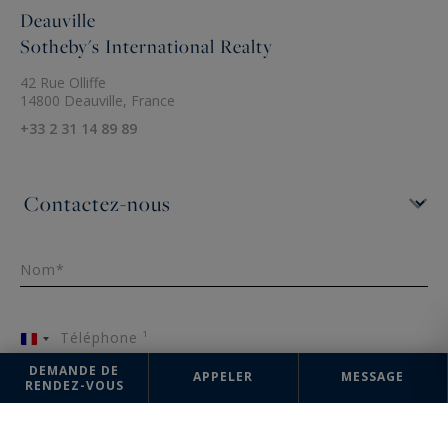
Deauville
Sotheby's International Realty
42 Rue Olliffe
14800 Deauville, France
+33 2 31 14 89 89
Nom*
Téléphone ¹
France
+33
DEMANDE DE
APPELER
MESSAGE
RENDEZ-VOUS
Email*