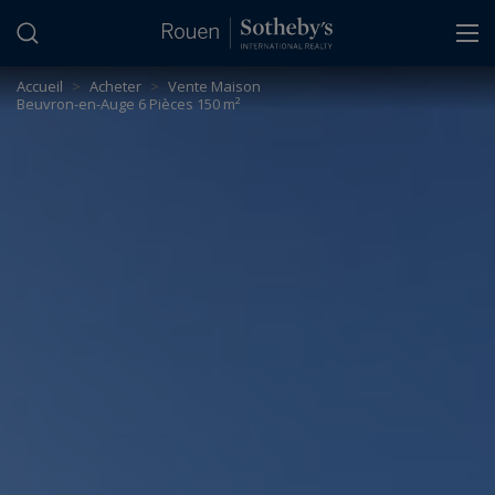
Panneau de gestion des cookies
Accueil
>
Acheter
>
Vente Maison
Beuvron-en-Auge 6 Pièces 150 m²