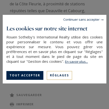
de la Côte Fleurie, à proximité de stations
réputées telles que Deauville et Cabourg,
Continuer sans accepter
Deauville Sotheby's International Realty, vous
Les cookies sur notre site internet
présente à la vente une propriété de charme et
Rouen Sotheby's International Realty utilise des cookies
de caractère, située au sein d’une voie "privée",
pour personnaliser le contenu et vous offrir une
des plus calme et à deux pas du centre et ses
expérience sur mesure. Vous pouvez gérer vos
commerces.
préférences et en savoir plus en cliquant sur "Réglages"
et à tout moment dans le pied de page du site en
cliquant sur "Gestion des cookies".
En savoir plus...
La maison est édifiée au sein de 2.226 m², en
légère position dominante et à l’abri des regards
TOUT ACCEPTER
RÉGLAGES
LIRE LA SUITE
et agrémentées d’un zone détente piscine
extérieure (chauffée et sécurisée, en liner et au
chlore), ces lieu accueil trois bâtis à l’architecture
SAUVEGARDER
typiquement normande (soubassement en
IMPRIMER
pierre, pierre et colombages, toiture en tuiles