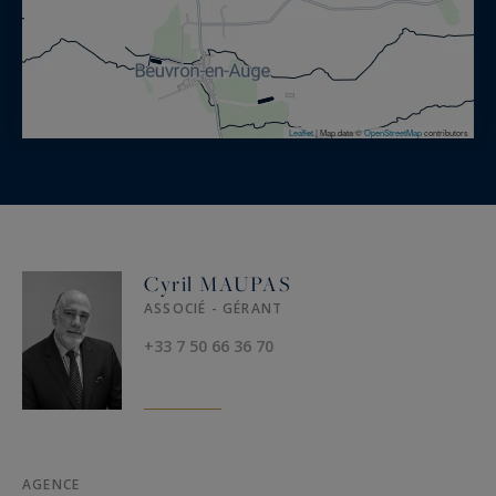
Leaflet
|
Map data ©
OpenStreetMap
contributors
Cyril MAUPAS
ASSOCIÉ - GÉRANT
+33 7 50 66 36 70
AGENCE