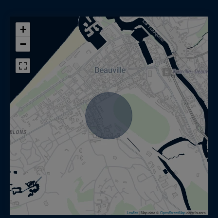
+
−
Leaflet
|
Map data ©
OpenStreetMap
contributors