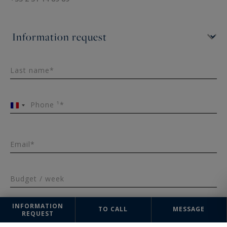
Last name*
Phone ¹*
France
+33
Email*
Budget / week
INFORMATION
TO CALL
MESSAGE
REQUEST
Arrival
Departure