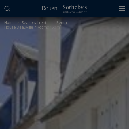
Cookies management panel
Home
>
Seasonal rental
>
Rental
House Deauville 7 Rooms 150 m²