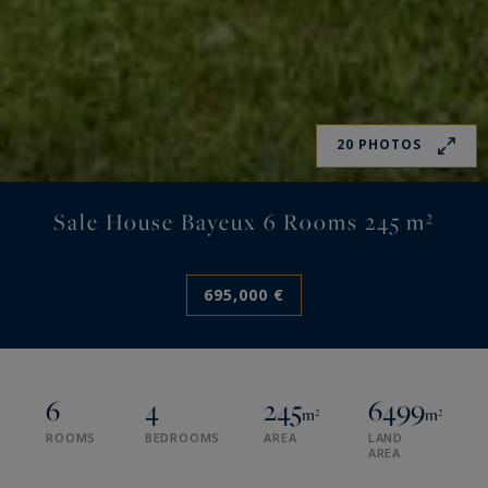
20 PHOTOS
Sale House Bayeux 6 Rooms 245 m²
695,000 €
6
4
245
6499
m²
m²
ROOMS
BEDROOMS
AREA
LAND
AREA