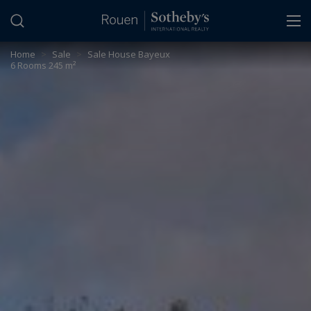
Cookies management panel
Home
>
Sale
>
Sale House Bayeux
6 Rooms 245 m²