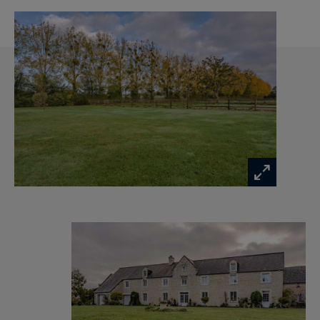
(diverses possibilités: suite, appartement avec
mezzanine par exemple)
Quant à l’extérieur, il présente deux cours et des
espaces d’agrément plantés et engazonnés, le
tout sur un terrain d’environ 6499m².
Cette maison fonctionnelle, très bien distribuée
et bénéficiant de belles surfaces dans chacune
des pièces, est idéale pour une famille.
N’hésitez pas à contacter votre agence Bayeux
Sotheby’s International Realty.
Bayeux Sotheby’s International realty est
présent également sur le secteur de la côte de
Nacre, de Caen et de la Manche.
Information on the risks to which this property