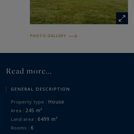
is exposed is available at:
www.georisques.gouv.fr
PHOTO GALLERY
Read more...
GENERAL DESCRIPTION
House
Property type :
245 m²
Area :
6499 m²
Land area :
6
Rooms :