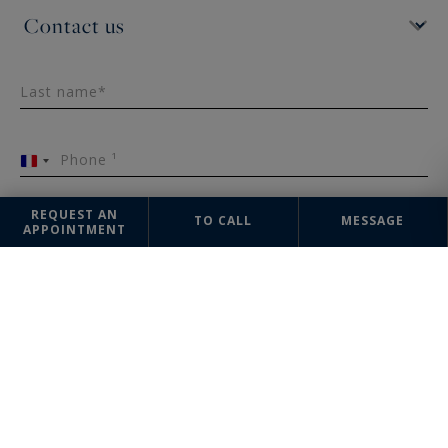
Last name*
Phone ¹
France
+33
REQUEST AN
TO CALL
MESSAGE
APPOINTMENT
Email*
Message