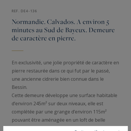
REF. DE4-136
Normandie. Calvados. A environ 5
minutes au Sud de Bayeux. Demeure
de caractère en pierre.
En exclusivité, une jolie propriété de caractère en
pierre restaurée dans ce qui fut par le passé,
une ancienne cidrerie bien connue dans le
Bessin.
Cette demeure développe une surface habitable
d’environ 245m² sur deux niveaux, elle est
complétée par une grange d’environ 115m²
pouvant être aménagée en un loft de belle
facture et des dépendances complémentaires à