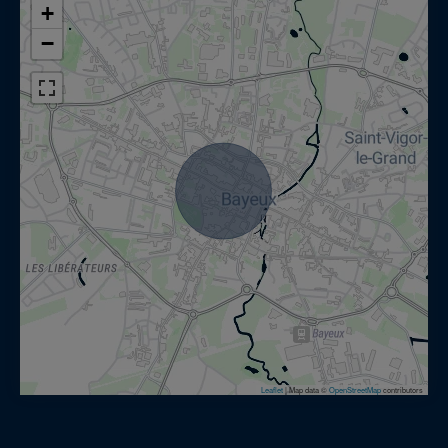
+
−
Leaflet
|
Map data ©
OpenStreetMap
contributors