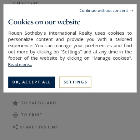
d'Harcourt.
Continue without consent
Cookies on our website
Niché dans un écrin de verdure d’environ 4
hectares, comprenant un parc et un bois avec
Rouen Sotheby's International Realty uses cookies to
ses fondations de murs d’enceinte, ce bien rare
personalize content and provide you with a tailored
experience. You can manage your preferences and find
vous garantit une qualité de vie exceptionnelle. A
out more by clicking on "Settings" and at any time in the
l’abri des regards. Il dispose également de
footer of the website by clicking on "Manage cookies".
nombreuses dépendances et d’un vaste espace
Read more...
de stationnement.
READ MORE
OK, ACCEPT ALL
SETTINGS
Cette magnifique propriété est érigé sur trois
niveaux et développe environ 500 m² de surface
TO SAFEGUARD
habitable.
TO PRINT
Au rez-de-chaussée, un hall d’entrée majestueux
SHARE THIS LINK
avec un somptueux escalier en bois, une