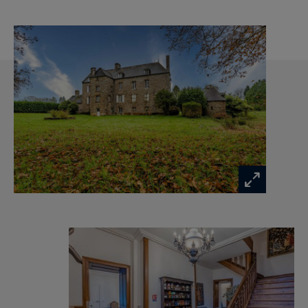
buanderie, des toilettes, un salon bibliothèque,
une salle à manger, ainsi qu’une pièce
indépendante avec bureau.
Au premier étage, un large palier dessert trois
chambres spacieuses, chacune dotée chacune
d’une salle de bains / salle d’eau et de toilettes.
Une salle d’eau indépendante complète cet
étage.
Au deuxième étage, une chambre, une pièce
dans la tour, un débarras, deux chambres
supplémentaires, ainsi qu’une grande pièce à
aménager, bénéficiant d’un plafond cathédrale.
En entresol, un espace de vie composé d’une