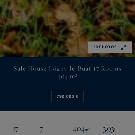
20 PHOTOS
Sale House Isigny-le-Buat 17 Rooms
404 m²
790,000 €
17
7
404
3.93
m²
ha