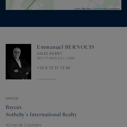
Leaflet
|
Map data ©
OpenStreetMap
contributors
Emmanuel BERNOUIS
SALES AGENT
393 177 464 R.S.A.C. CAEN
+33 6 72 31 72 56
OFFICE
Bayeux
Sotheby's International Realty
42 rue de Cuisiniers