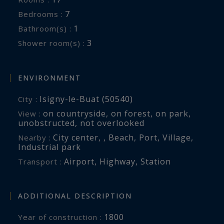
d’Isigny-le-Buat, qui propose tous les
7
Bedrooms :
commerces nécessaires à la vie quotidienne.
1
Bathroom(s) :
3
Shower room(s) :
Grâce à son agencement spacieux et à ses
nombreuses dépendances, cette propriété peut
parfaitement convenir à une résidence
ENVIRONMENT
secondaire de prestige ou à une activité de
Isigny-le-Buat (50540)
City :
chambres d’hôtes.
on countryside
,
on forest
,
on park
,
View :
unobstructed
,
not overlooked
Information on the risks to which this property
City center
,
,
Beach
,
Port
,
Village
,
Nearby :
is exposed is available at:
Industrial park
www.georisques.gouv.fr
Airport
,
Highway
,
Station
Transport :
ADDITIONAL DESCRIPTION
1800
Year of construction :