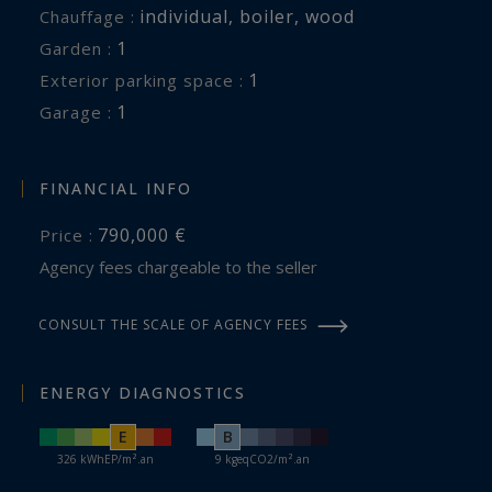
individual
,
boiler
,
wood
Chauffage :
1
garden :
1
exterior parking space :
1
garage :
FINANCIAL INFO
790,000 €
Price :
Agency fees chargeable to the seller
CONSULT THE SCALE OF AGENCY FEES
ENERGY DIAGNOSTICS
E
B
326 kWhEP/m².an
9 kgeqCO2/m².an