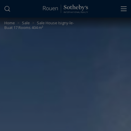
Cookies management panel
Home
>
Sale
>
Sale House Isigny-le-
Buat 17 Rooms 404 m²