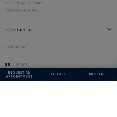
14400 Bayeux, France
+33 2 31 51 21 43
Last name*
Phone ¹
France
+33
REQUEST AN
TO CALL
MESSAGE
APPOINTMENT
Email*
Message