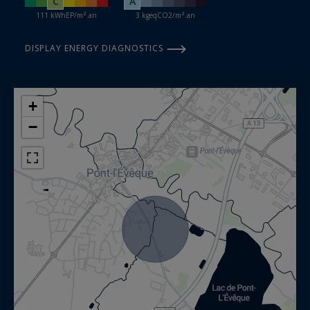
C
A
111 kWhEP/m².an
3 kgeqCO2/m².an
DISPLAY ENERGY DIAGNOSTICS
+
−