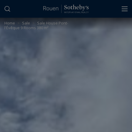
Cookies management panel
Home
>
Sale
>
Sale House Pont-
l'Évêque 9 Rooms 380 m²