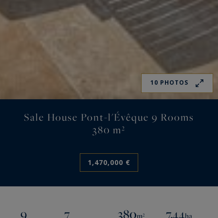
10 PHOTOS
Sale House Pont-l'Évêque 9 Rooms
380 m²
1,470,000 €
9
7
380
7.44
m²
ha