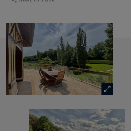
Un lieu offrant une architecture authentique
sublimé par un cadre naturel préservé.
L’accès à la propriété se fait en voiture par une
élégante allée bordée de part et d’autre par de
nombreux sujets de peupliers, ladite allée
conduisant à une vaste zone de stationnement
extérieure par devant la maison. À noter
également la présence d’un accès piéton par
portillon et la présence d’un garage sous la
maison.
La maison est élevée sur rez-de-jardin, rez-de-
chaussée surélevé et un étage sous mansarde,
formant en l’état plus de 10 pièces principales
d’environ 390 m² au sol, agencée comme suit ;