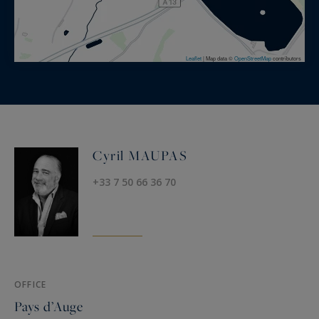
Leaflet
|
Map data ©
OpenStreetMap
contributors
Cyril MAUPAS
+33 7 50 66 36 70
OFFICE
Pays d’Auge