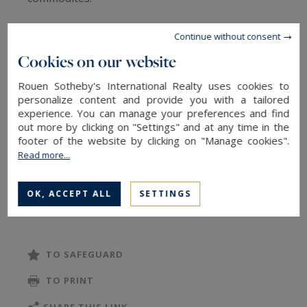
Pays d'Auge Sotheby's International Realty vous
Continue without consent
présente à la vente une propriété de caractère, à
Cookies on our website
l’architecture dite normande (soubassement
Rouen Sotheby's International Realty uses cookies to
pierre, colombages et toiture à tuile plate et
personalize content and provide you with a tailored
chiens assis, aux finitions soignées), de
experience. You can manage your preferences and find
out more by clicking on "Settings" and at any time in the
conception contemporaine édifiée en position
footer of the website by clicking on "Manage cookies".
dominante avec vaste jeu de terrasse en pierre
Read more...
naturelle, d’un environnent préservé de plus de
7 ha en partie parc paysager, pelouse,
OK, ACCEPT ALL
SETTINGS
READ MORE
nombreux massifs aux essences variées, mare
naturelle, allées, hangar, paddocks sur 2.5 ha et
boxes à chevaux… L’ensemble agrémenté par la
TO SAFEGUARD
présence d’une zone détente piscine avec
TO PRINT
couverture rétractable.
SHARE THIS LINK