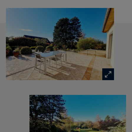
autres chambres dont une avec un espace
dressing, un cabinet de toilette et un grenier
aménageable.
Le sous-sol complet accueille un espace bien-
être avec jacuzzi et douche, une pièce
polyvalente, un atelier, une cave à vin, une
chaufferie, une pièce de stockage et deux
stationnements.
La piscine couverte et chauffée avec son
chalet/pool-house avec petite cuisine d’été
complètent le bien.
Environnement calme et privilégié.