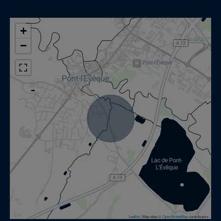
+
−
Leaflet
|
Map data ©
OpenStreetMap
contributors