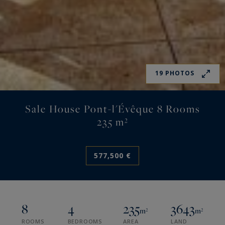
19 PHOTOS
Sale House Pont-l'Évêque 8 Rooms
235 m²
577,500 €
8
4
235
3643
m²
m²
ROOMS
BEDROOMS
AREA
LAND