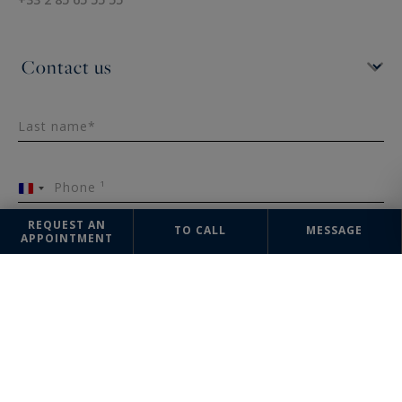
Last name*
Phone ¹
France
+33
REQUEST AN
TO CALL
MESSAGE
APPOINTMENT
Email*
Message