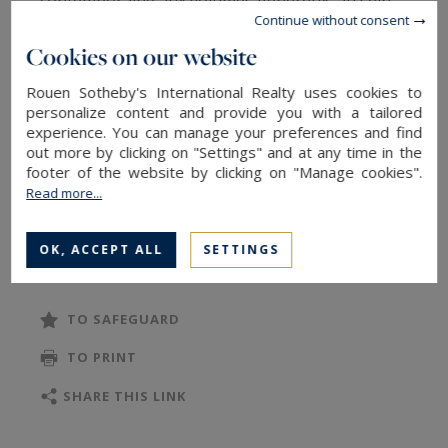
contemporaine aux volumes généreux, au sein
Continue without consent
d'un magnifique terrain clos et arboré d’environ
Cookies on our website
3600 m2.
Rouen Sotheby's International Realty uses cookies to
personalize content and provide you with a tailored
La maison d’architecte sur sous-sol total
experience. You can manage your preferences and find
d’environ 235 m2, lumineuse et spacieuse, est
out more by clicking on "Settings" and at any time in the
agencée comme suit :
footer of the website by clicking on "Manage cookies".
Read more...
Au rez-de-chaussée : une entrée desservant un
READ MORE
OK, ACCEPT ALL
SETTINGS
vaste salon/séjour d’environ 60 m2 avec
cheminée insert, une cuisine dinatoire aménagée
et équipée, une arrière-cuisine/buanderie avec
TO SAFEGUARD
douche, une véranda chauffée, deux chambres,
TO PRINT
une salle de bains et un dressing.
SHARE THIS LINK
Au premier étage : une salle de cinéma, deux