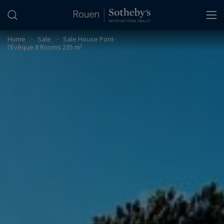
Cookies management panel
Home
>
Sale
>
Sale House Pont-
l'Évêque 8 Rooms 235 m²