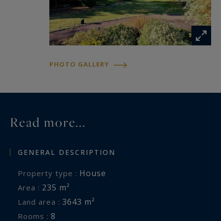
La propriété est confortable et spacieuse avec
des prestations de qualité.
À découvrir rapidement …
PHOTO GALLERY
Information on the risks to which this property
is exposed is available at:
www.georisques.gouv.fr
Read more...
GENERAL DESCRIPTION
House
Property type :
235 m²
Area :
3643 m²
Land area :
8
Rooms :