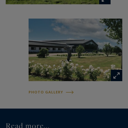
écurie de quarantaine de 7 boxes. Chaque barn
dispose de boxes de préparation, de selleries, de
graineteries, de bureaux, de douches et de
solariums, offrant un niveau de confort et de
fonctionnalité parfaitement adapté aux
exigences des compétitions internationales. Le
domaine accueille également un centre de
reproduction agréé, équipé d'une salle dédiée
aux étalons, de 4 boxes pour les juments avec
accès direct et d'un laboratoire spécialisé.
PHOTO GALLERY
Les infrastructures sportives témoignent de
l'envergure exceptionnelle du domaine : un
manège couvert fibré de 70 x 30 mètres (2 100
m²) avec son club-house, une grande carrière de
Read more...
près de 10 000 m², composée d'une partie en