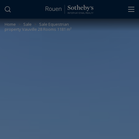
Cookies management panel
Home
>
Sale
>
Sale Equestrian
property Vauville 28 Rooms 1181 m²