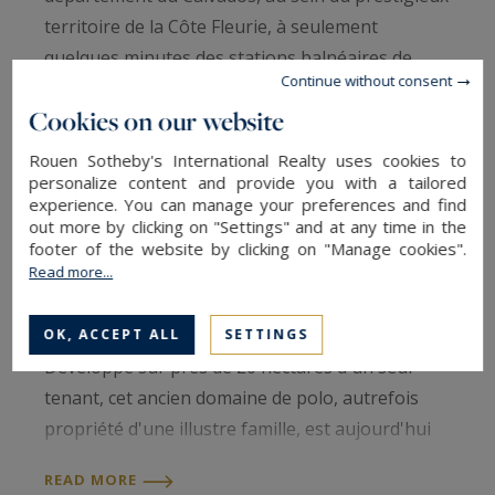
territoire de la Côte Fleurie, à seulement
quelques minutes des stations balnéaires de
Continue without consent
Deauville et Trouville-sur-Mer.
Cookies on our website
Sotheby's International Realty vous présente un
Rouen Sotheby's International Realty uses cookies to
domaine équestre d'exception. Véritable
personalize content and provide you with a tailored
experience. You can manage your preferences and find
référence internationale, ce haras de prestige
out more by clicking on "Settings" and at any time in the
conjugue excellence sportive, infrastructures de
footer of the website by clicking on "Manage cookies".
Read more...
très haut niveau et art de vivre dans un
environnement naturel préservé.
OK, ACCEPT ALL
SETTINGS
Développé sur près de 20 hectares d'un seul
tenant, cet ancien domaine de polo, autrefois
propriété d'une illustre famille, est aujourd'hui
reconnu comme l'un des plus prestigieux centres
READ MORE
d'entraînement dédiés au saut d'obstacles et au