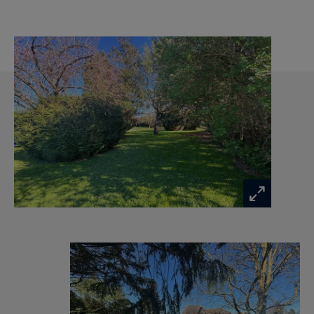
compléter l’équipement sanitaire de ce niveau.
Quant à l’étage , il offre notamment deux jolies
mezzanines apportant beaucoup de charme à
l’ensemble et dont l’une d’elle est réservée à un
coin bibliothèque et télévision, trois autres
chambres présentent des espaces de couchages
supplémentaires complétées de toilettes
indépendantes, d’un cabinet de toilette et d’une
salle de bains.
Le sous-sol complet, très fonctionnel, est
réservé à des pièces techniques et de stockage
(buanderie, cellier, chaufferie et atelier), mais
aussi à une grande pièce chauffée d’environ
35m² pouvant être notamment une salle de jeux;
un garage de deux à trois places vient compléter
ce niveau.