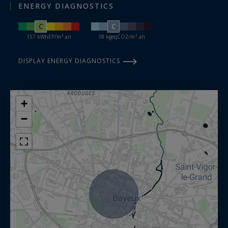
ENERGY DIAGNOSTICS
C
C
157 kWhEP/m².an
18 kgeqCO2/m².an
DISPLAY ENERGY DIAGNOSTICS
+
−