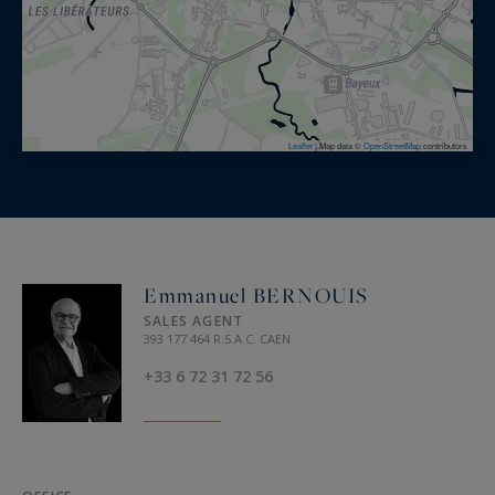
Leaflet
|
Map data ©
OpenStreetMap
contributors
Emmanuel BERNOUIS
SALES AGENT
393 177 464 R.S.A.C. CAEN
+33 6 72 31 72 56