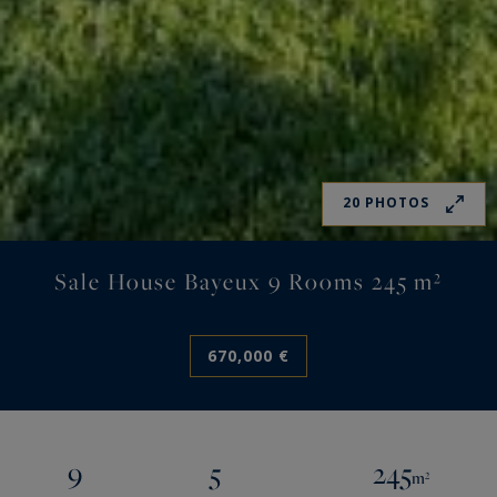
20 PHOTOS
Sale House Bayeux 9 Rooms 245 m²
670,000 €
9
5
245
m²