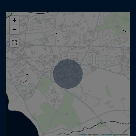
des grandes maisons de famille a de plus
authentique. À découvrir sans tarder.
+
Information on the risks to which this property
−
is exposed is available at:
www.georisques.gouv.fr
Leaflet
|
Map data ©
OpenStreetMap
contributors