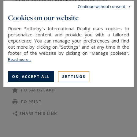
Époque datant du début des années 1900.
Continue without consent
Cookies on our website
Édifiée sur un terrain clos de murs d'environ 755
m², cette élégante propriété bénéficie d'un jardin
Rouen Sotheby's International Realty uses cookies to
personalize content and provide you with a tailored
paysager, d'une aire de stationnement et de
experience. You can manage your preferences and find
garages. Elle séduit immédiatement par son
out more by clicking on "Settings" and at any time in the
authenticité, son caractère préservé et cette
footer of the website by clicking on "Manage cookies".
Read more...
atmosphère chaleureuse propre aux grandes
READ MORE
demeures de famille, où l'on imagine avec
OK, ACCEPT ALL
SETTINGS
bonheur les vacances au bord de la mer, les
retrouvailles intergénérationnelles et les
TO SAFEGUARD
moments de convivialité.
TO PRINT
Dès l'entrée, le majestueux escalier à balustres
SHARE THIS LINK
annonce le charme intemporel de la demeure. La
vaste pièce de réception, baignée de lumière,