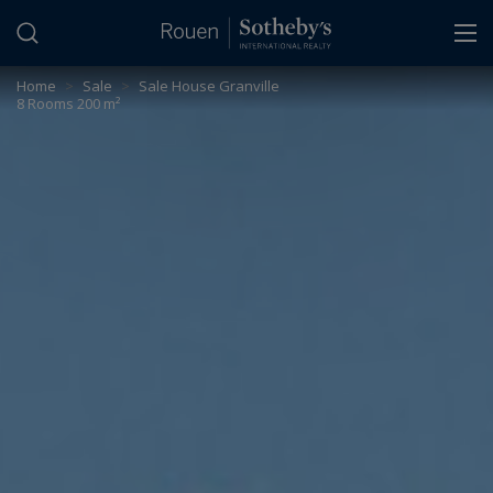
Cookies management panel
Home
>
Sale
>
Sale House Granville
8 Rooms 200 m²