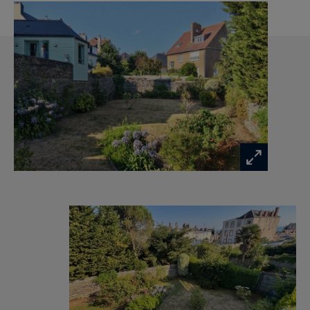
offre de très beaux volumes, un magnifique bow-
window, un plafond à la française et une
superbe cheminée d'époque à foyer ouvert,
créant une ambiance chaleureuse propice aux
soirées d'hiver comme aux réceptions estivales.
Dans son prolongement, une agréable véranda
constitue un véritable espace de vie
supplémentaire. Elle offre une vue panoramique
exceptionnelle sur la mer, les ports et le jardin
clos de murs en pierre, créant une parfaite
continuité entre intérieur et extérieur.
La cuisine, entièrement aménagée et équipée,
s'ouvre en partie sur la véranda, favorisant une
vie quotidienne conviviale et le plaisir de
partager les repas en famille face au jardin.