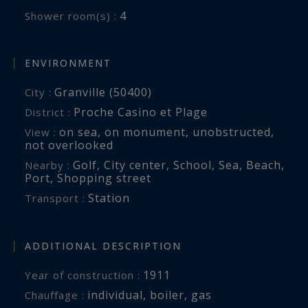
lingerie au premier étage ainsi qu'un second
4
Shower room(s) :
espace dressing au deuxième étage.
En rez-de-jardin, un vaste sous-sol de plus de
ENVIRONMENT
100 m² complète les prestations. Il comprend
Granville (50400)
City :
deux garages équipés de portes motorisées,
Proche Casino et Plage
District :
dont un suffisamment spacieux pour accueillir
on sea
,
on monument
,
unobstructed
,
View :
un dériveur, ainsi qu'une salle d'eau idéale pour
not overlooked
les retours de plage, un cellier, une buanderie et
Golf
,
City center
,
School
,
Sea
,
Beach
,
Nearby :
une chaufferie.
Port
,
Shopping street
Station
Transport :
À l'extérieur, le charme opère tout autant. Le
jardin, soigneusement arboré et agrémenté de
ADDITIONAL DESCRIPTION
nombreuses essences, ainsi que les différentes
terrasses, offrent un cadre intimiste où petits et
1911
Year of construction :
grands pourront profiter pleinement des beaux
individual
,
boiler
,
gas
Chauffage :