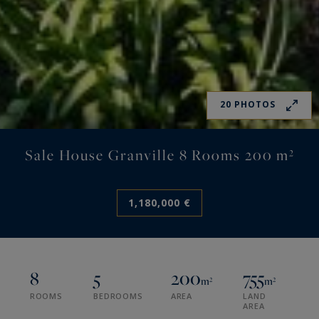
20 PHOTOS
Sale House Granville 8 Rooms 200 m²
1,180,000 €
8
5
200
755
m²
m²
ROOMS
BEDROOMS
AREA
LAND
AREA