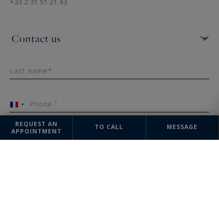
+33 2 31 51 21 43
Last name*
Phone ¹
France
+33
REQUEST AN
TO CALL
MESSAGE
APPOINTMENT
Email*
Message