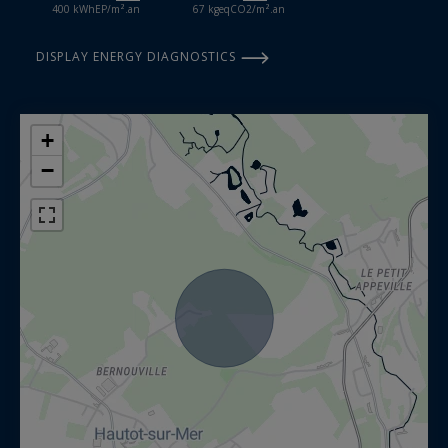
400 kWhEP/m².an
67 kgeqCO2/m².an
DISPLAY ENERGY DIAGNOSTICS
+
−