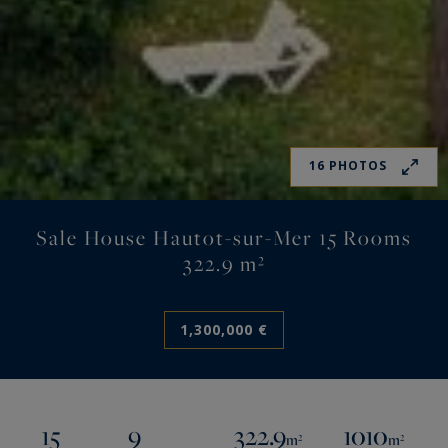
16 PHOTOS
Sale House Hautot-sur-Mer 15 Rooms
322.9 m²
1,300,000 €
15
9
322.9
1010
m²
m²