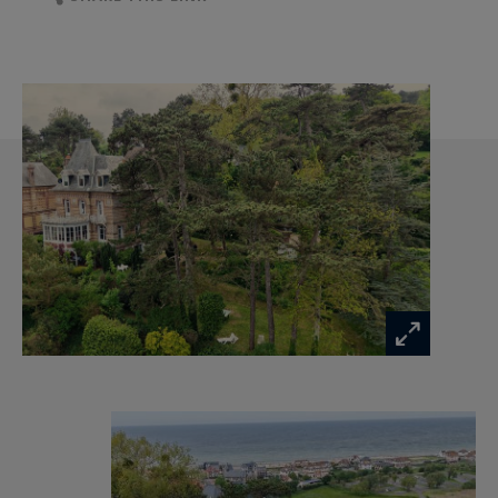
(303 m² hab), répartis en plus de 15 pièces
principales.
Dès l’entrée, une élégante galerie avec toilettes
invités mène à une vaste double réception
baignée de lumière, sublimée par un
remarquable bow-window ouvrant sur une vue
panoramique. Un boudoir avec balcon ainsi
qu’une cuisine indépendante complètent ce
niveau de réception.
Le premier étage accueille un palier distribuant
deux chambres côté mer partageant une salle de
bains, une troisième chambre tournée vers le
jardin, ainsi qu’un vaste espace modulable
pouvant faire office de chambre ou de bureau.