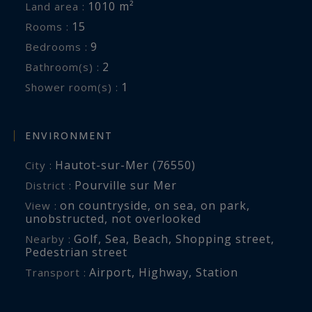
1010 m²
Land area :
grandes maisons familiales de bord de mer, au
15
Rooms :
sein d’un environnement naturel préservé et
9
Bedrooms :
particulièrement prisé.
2
Bathroom(s) :
1
Shower room(s) :
Information on the risks to which this property
is exposed is available at:
www.georisques.gouv.fr
ENVIRONMENT
Hautot-sur-Mer (76550)
City :
Pourville sur Mer
District :
on countryside
,
on sea
,
on park
,
View :
unobstructed
,
not overlooked
Golf
,
Sea
,
Beach
,
Shopping street
,
Nearby :
Pedestrian street
Airport
,
Highway
,
Station
Transport :