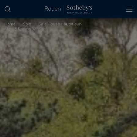
Cookies management panel
Home
>
Sale
>
Sale House Hautot-sur-
Mer 15 Rooms 322.9 m²