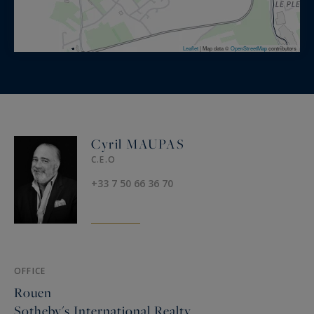
Leaflet
|
Map data ©
OpenStreetMap
contributors
Cyril MAUPAS
C.E.O
+33 7 50 66 36 70
OFFICE
Rouen
Sotheby's International Realty