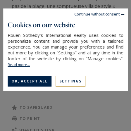
pas de la plage, une somptueuse villa de style «
Belle Époque » à rénover, édifiée à la fin du XIXᵉ
Continue without consent
siècle.
Cookies on our website
Rouen Sotheby's International Realty uses cookies to
Dominant élégamment son environnement,
personalize content and provide you with a tailored
experience. You can manage your preferences and find
cette propriété de caractère s’inscrit au sein d’un
out more by clicking on "Settings" and at any time in the
parc de 1 010 m², en partie paysagé et
footer of the website by clicking on "Manage cookies".
agrémenté de pins centenaires et de massifs
Read more...
arborés. Elle bénéficie d’une vue remarquable, à
la fois dégagée sur la mer et ouverte sur la
OK, ACCEPT ALL
SETTINGS
READ MORE
campagne environnante, offrant un panorama
rare et apaisant.
TO SAFEGUARD
D’une architecture emblématique des grandes
TO PRINT
demeures de villégiature en bord de mer, la villa
s’élève sur quatre niveaux et développe 323 m²
SHARE THIS LINK